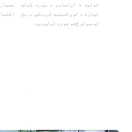
تولید د اړتیاوو د پوره کولو
معیارو
لپاره د لوړ کیفیت لرونکی درمل
اقتصاد
له ټولو څخه غوره تولیدوی
.