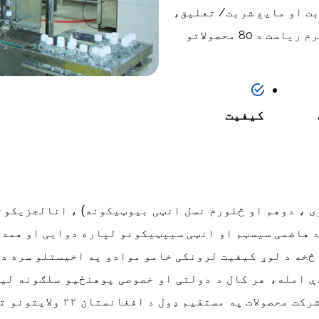
ت او مایع شربت
/
تعلیق،
رم ریاست د
80
محصولاتو
کیفیت
ی
،
دوهم
او
څلورم
نسل
انټی
بیوټیکونه
)
،
انالجزیکون
هاضمی
سیسټم
او
انټی
سیپټیکونو
لپاره
دوایی
او
همدا
 څخه د لوړ کیفیت لرونکی خامو موادو په اخیستلو سره د 
ې امله، هر کال د دولتی او خصوصی پوهنځیو سلګونه لی