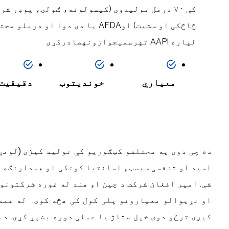
کې ۷۰ درمل تولیدوی
(
کپسولونه، ګولۍ، پوډر شرب
څاڅکی او سشیت
)
او
AFDA
یا دی دوا او درملو محت
لپاره
AAPI
تهرسمیجوازونهصادرکړی
معیاري
خوندیتوب
دقیقیت
ده
چی
دوی
په
مختلفو
کټګوریو
کې
تولید
کیژی
(
لومړ
اسید
او
تنفسی
سیسټم
اسانتیا
کونکی
او
همدارنګه
د
شی. امیر افغان شرکت د چین او هند له غوره شرکتونو
او نړیوالو معیارونو پلی کول کی هڅه کوی.
له همد