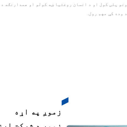
نو پلی کول او د انسان روغتیا ښه کولو او همدارنګه د 
 وده کې مهم رول
.
زموږ په اړه
زموږ د شرکت ارز