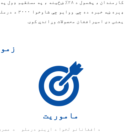
یعنی دی امیرافغان محصولات وړاندې کوی.
زموږ
ماموریت
د افغانانو لخوا د اړینو درملو
د عصری