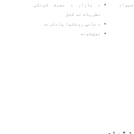
هیواد
د بازار د مصرف کونکی
نظریات ته کتل
د عامې روغتیا پاملرنه
نوښتونه
ښتونه