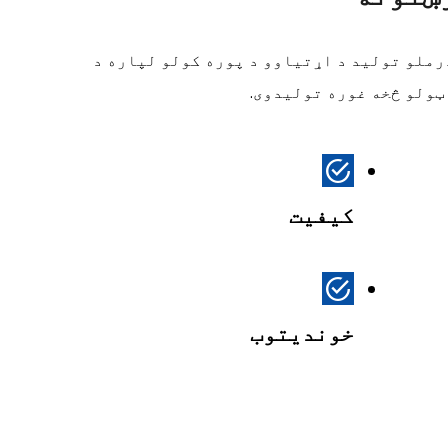
رملو تولید د اړتیاوو د پوره کولو لپاره د
ټولو څخه غوره تولیدوی
.
کیفیت
خوندیتوب