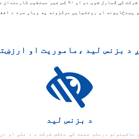
کارمندان ، پشمول د ۲۸٪ ښځینه ، په مستقیم ډول په شرکت
 د بزنس لید ،ماموریت او ارزښت
د بزنس لید
 ماشینونو درملو صنعت کې مخکښ شرکت ، د ملی او نړ