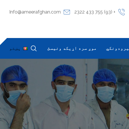
Info@ameerafghan.com
+ (93) 755 433 2322
یرودونکي
موږ سره اړیکه ونیسئ
پښتو