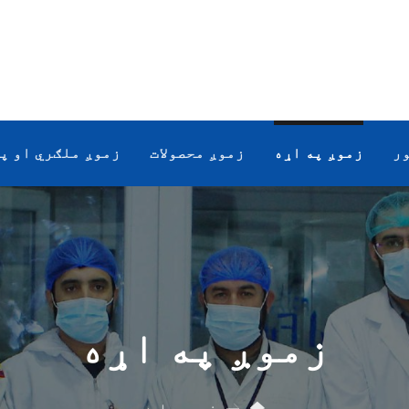
ر
زموږ په اړه
زموږ محصولات
زموږ ملګري او پ
زموږ په اړه
زموږ په اړه