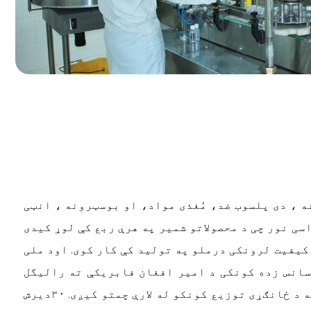
ه
،
دی
پلسوب
ضد،
مُغذی
مواد،
او
بوسټرونه
،
انټی
سی
نور
چی
د محصولاتو شمیر په هرې ربع کې لوړ کیدی
کیفیت لرونکی درملو په تولید کې کار کوی. اود ملی
سانس زده کونکی د امیر افغان فابریکې ته رالیگل
کیږی ترڅو دوی خپل ستاژ یا عملی دوره بشپړ کړی. د شرکت محصولات په مستقیم ډول د افغانستان ۲۲ ولایتونو ته د ځانګړی توزیع کونکو له لارې چمتو کیږی. ۳۰دیرش