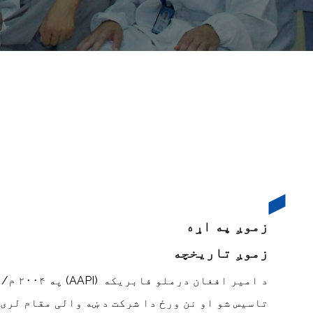
زموږ په اړه
زموږ تاریخچه
د امیر افغان درملو فابریکه
(AAPI)
په ۲۰۰۴ م
/
تاسیس شو او نن ورځ دا شرکت د ښه والی مقام لری
.