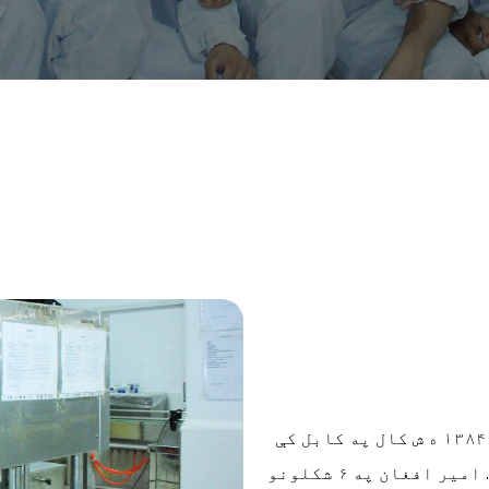
۱۳۸۴ ه ش کال په کابل کې
امیر افغان په ۶ شکلونو