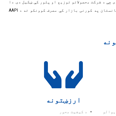
 کې ګمارل شوی دی او ۹۰ کس غیر مستقیم کارمندان دی چې د شرکت محصولاتو توزیع او پلور کې ښکیل دی. دا
ډېره ښه خبره ده چې ووایو چې شاوخوا ۳۰۰۰ د درملو پټنځایونه او روغتیایی مرکزونه په ویاړ سره د افغانستان په کورنی بازار کې مصرف کوونکو ته د AAPI
ونه
ارزښتونه
یوالو
د کیفیت محور