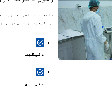
د افغانانو لخوا د اړینو د
لوړ کیفیت لرونکی درمل له 
دقیقیت
معیاري